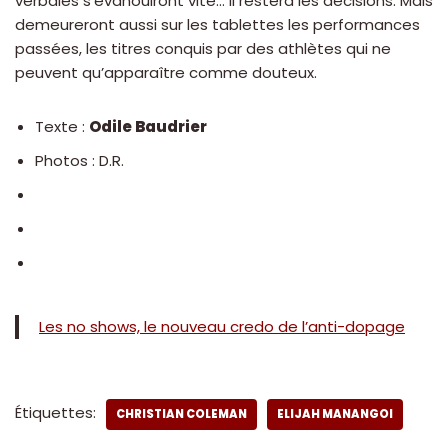
verbales s’évanouiront vite… Il restera les décisions. Mais
demeureront aussi sur les tablettes les performances
passées, les titres conquis par des athlètes qui ne
peuvent qu’apparaître comme douteux.
Texte :
Odile Baudrier
Photos : D.R.
Les no shows, le nouveau credo de l’anti-dopage
Étiquettes:
CHRISTIAN COLEMAN
ELIJAH MANANGOI