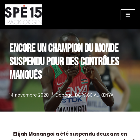
Aller
au
contenu
ENCORE UN CHAMPION DU MONDE
SUSPENDU POUR DES CONTRÔLES
MANQUÉS
14 novembre 2020
Dopage
,
DOPAGE AU KENYA
Elijah Manangoi a été suspendu deux ans en