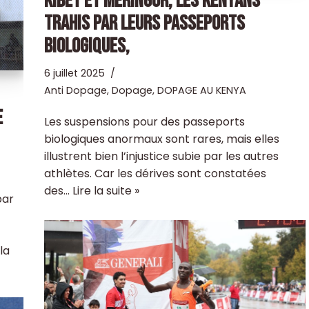
KIBET ET MERINGOR, LES KENYANS
TRAHIS PAR LEURS PASSEPORTS
BIOLOGIQUES,
6 juillet 2025
Anti Dopage
,
Dopage
,
DOPAGE AU KENYA
E
Les suspensions pour des passeports
biologiques anormaux sont rares, mais elles
illustrent bien l’injustice subie par les autres
athlètes. Car les dérives sont constatées
des…
Lire la suite »
par
 la