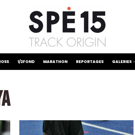
ROSS
1/2FOND
MARATHON
REPORTAGES
GALERIES
YA