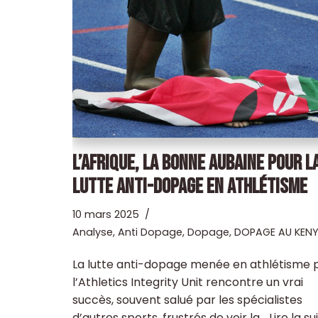
L’AFRIQUE, LA BONNE AUBAINE POUR L
LUTTE ANTI-DOPAGE EN ATHLÉTISME
10 mars 2025
Analyse
,
Anti Dopage
,
Dopage
,
DOPAGE AU KEN
La lutte anti-dopage menée en athlétisme 
l’Athletics Integrity Unit rencontre un vrai
succès, souvent salué par les spécialistes
d’autres sports, frustrés de voir la…
Lire la su