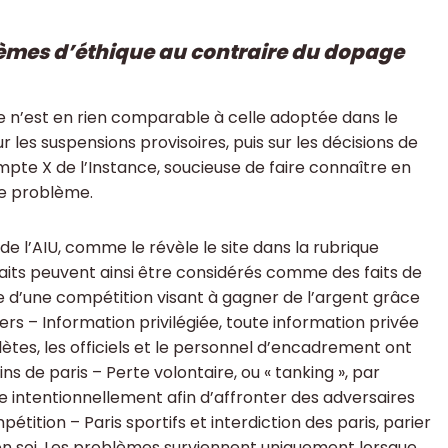
blèmes d’éthique au contraire du dopage
tude n’est en rien comparable à celle adoptée dans le
les suspensions provisoires, puis sur les décisions de
ompte X de l’Instance, soucieuse de faire connaître en
ce problème.
 de l’AIU, comme le révèle le site dans la rubrique
 faits peuvent ainsi être considérés comme des faits de
ite d’une compétition visant à gagner de l’argent grâce
tiers – Information privilégiée, toute information privée
hlètes, les officiels et le personnel d’encadrement ont
ins de paris – Perte volontaire, ou « tanking », par
 intentionnellement afin d’affronter des adversaires
pétition – Paris sportifs et interdiction des paris, parier
e en soi. Les problèmes surviennent uniquement lorsque