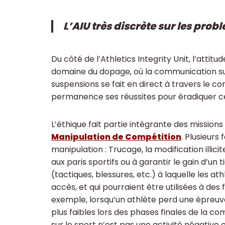
L’AIU très discrète sur les pro
Du côté de l’Athletics Integrity Unit, l’atti
domaine du dopage, où la communication sur 
suspensions se fait en direct à travers le c
permanence ses réussites pour éradiquer 
L’éthique fait partie intégrante des missions
Manipulation de Compétition
. Plusieurs
manipulation : Trucage, la modification illic
aux paris sportifs ou à garantir le gain d’un 
(tactiques, blessures, etc.) à laquelle les at
accès, et qui pourraient être utilisées à des f
exemple, lorsqu’un athlète perd une épreuve
plus faibles lors des phases finales de la com
sur le sport n’est pas une activité négativ