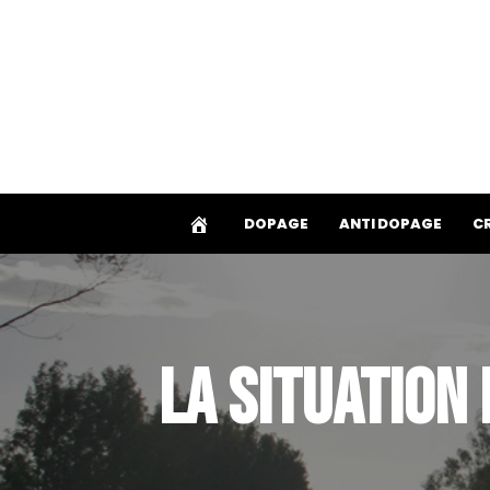
Aller
au
contenu
DOPAGE
ANTI DOPAGE
C
LA SITUATION