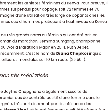
rement les athlètes féminines du Kenya. Pour preuve, il
mmes suspendus pour dopage, soit 72 femmes et 70
igne d’une utilisation très large de dopants chez les
mmes que d’hommes pratiquent à haut niveau au Kenya.
s de très grands noms au féminin qui ont été pris en
woman du marathon, Jemima Sumgong, championne
 du World Marathon Major en 2014, Ruth Jebet,
t récemment, c’est le nom de
Diana Chepkorir
qui a
illeures mondiales sur 10 km route (29’56’’).
ion très médiatisée
use Joyline Chepgneno a également suscité de
 premier cas de contrôle positif d’une femme dans le
épargnée, très certainement par l’insuffisance des
de
Sierre Zinal
, où le prélèvement avait été effectué, a