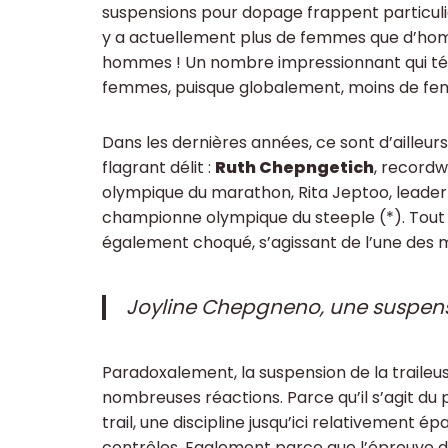
suspensions pour dopage frappent particuliè
y a actuellement plus de femmes que d’ho
hommes ! Un nombre impressionnant qui témo
femmes, puisque globalement, moins de fe
Dans les dernières années, ce sont d’ailleur
flagrant délit :
Ruth Chepngetich
, record
olympique du marathon, Rita Jeptoo, leader
championne olympique du steeple (*). Tou
également choqué, s’agissant de l’une des me
Joyline Chepgneno, une suspens
Paradoxalement, la suspension de la traile
nombreuses réactions. Parce qu’il s’agit du
trail, une discipline jusqu’ici relativement 
contrôles. Egalement parce que l’épreuve 