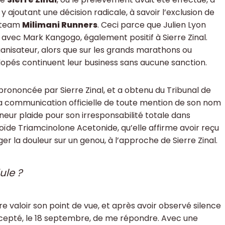
y ajoutant une décision radicale, à savoir l’exclusion de
n team
Milimani Runners
. Ceci parce que Julien Lyon
 avec Mark Kangogo, également positif à Sierre Zinal.
rganisateur, alors que sur les grands marathons ou
dopés continuent leur business sans aucune sanction.
prononcée par Sierre Zinal, et a obtenu du Tribunal de
 la communication officielle de toute mention de son nom
îneur plaide pour son irresponsabilité totale dans
coïde Triamcinolone Acetonide, qu’elle affirme avoir reçu
r la douleur sur un genou, à l’approche de Sierre Zinal.
ule ?
ire valoir son point de vue, et après avoir observé silence
ccepté, le 18 septembre, de me répondre. Avec une