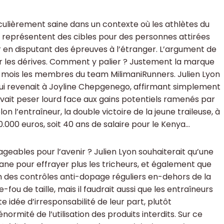
iculièrement saine dans un contexte où les athlètes du
 représentent des cibles pour des personnes attirées
ter en disputant des épreuves à l’étranger. L’argument de
er les dérives. Comment y palier ? Justement la marque
 mois les membres du team MilimaniRunners. Julien Lyon
i revenait à Joyline Chepgenego, affirmant simplement
ouvait peser lourd face aux gains potentiels ramenés par
n l’entraîneur, la double victoire de la jeune traileuse, à
40.000 euros, soit 40 ans de salaire pour le Kenya…
ageables pour l’avenir ? Julien Lyon souhaiterait qu’une
ane pour effrayer plus les tricheurs, et également que
es contrôles anti-dopage réguliers en-dehors de la
ou de taille, mais il faudrait aussi que les entraîneurs
dée d’irresponsabilité de leur part, plutôt
ormité de l’utilisation des produits interdits. Sur ce