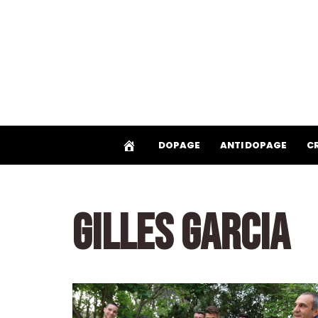
Aller
au
contenu
DOPAGE
ANTI DOPAGE
C
GILLES GARCIA