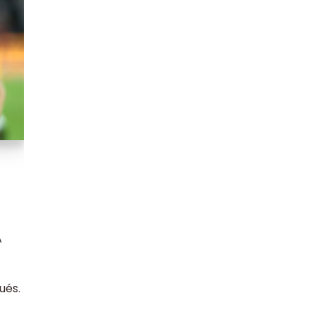
A
ués.