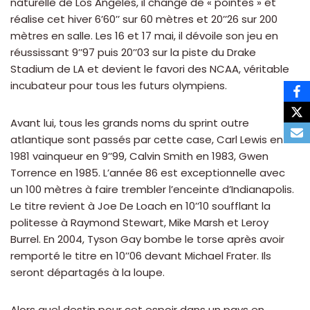
naturelle de Los Angeles, il change de « pointes » et
réalise cet hiver 6’60’’ sur 60 mètres et 20’’26 sur 200
mètres en salle. Les 16 et 17 mai, il dévoile son jeu en
réussissant 9’’97 puis 20’’03 sur la piste du Drake
Stadium de LA et devient le favori des NCAA, véritable
incubateur pour tous les futurs olympiens.
Avant lui, tous les grands noms du sprint outre
atlantique sont passés par cette case, Carl Lewis en
1981 vainqueur en 9’’99, Calvin Smith en 1983, Gwen
Torrence en 1985. L’année 86 est exceptionnelle avec
un 100 mètres à faire trembler l’enceinte d’Indianapolis.
Le titre revient à Joe De Loach en 10’’10 soufflant la
politesse à Raymond Stewart, Mike Marsh et Leroy
Burrel. En 2004, Tyson Gay bombe le torse après avoir
remporté le titre en 10’’06 devant Michael Frater. Ils
seront départagés à la loupe.
Alors quel destin pour cet espoir dans un pays en