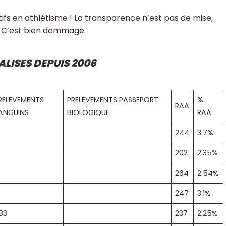
tifs en athlétisme ! La transparence n’est pas de mise,
… C’est bien dommage.
LISES DEPUIS 2006
RELEVEMENTS
PRELEVEMENTS PASSEPORT
%
RAA
ANGUINS
BIOLOGIQUE
RAA
244
3.7%
202
2.35%
264
2.54%
247
3.1%
83
237
2.25%