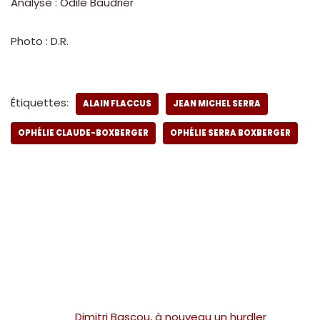
Analyse : Odile Baudrier
Photo : D.R.
Étiquettes:
ALAIN FLACCUS
JEAN MICHEL SERRA
OPHÉLIE CLAUDE-BOXBERGER
OPHÉLIE SERRA BOXBERGER
Dimitri Bascou, à nouveau un hurdler