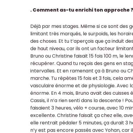
. Comment as-tu enrichi ton approche 
Déjà par mes stages. Même si ce sont des ge
limitant très marqués, le surpoids, les horair
des choses. Et tu t’aperçois que ça induit 
de haut niveau, car ils ont un facteur limita
Bruno ou Christine faisait 15 fois 100 m, le len
récupérer. Quand tu reçois des gens en stage
intervalles. Et en ramenant ça à Bruno ou Chr
marche. Tu répètes 15 fois et 3 fois, cela a
vasculaire énorme et de physiologie. Avec la
énorme. En 4 mois, Bruno avait des cuisses é
Cassis, il n’a rien senti dans la descente ! Pou
faisaient 3 heures, vélo + course, avec 10 m
excellente. Christine faisait ça chez elle, av
elle rentrait pédaler 5 minutes, ça durait 3 h
n’y est pas encore passés avec Yohan, car il y