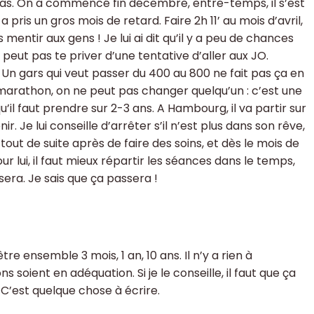
as. On a commencé fin décembre, entre-temps, il s’est
a pris un gros mois de retard. Faire 2h 11’ au mois d’avril,
 mentir aux gens ! Je lui ai dit qu’il y a peu de chances
 peut pas te priver d’une tentative d’aller aux JO.
 Un gars qui veut passer du 400 au 800 ne fait pas ça en
marathon, on ne peut pas changer quelqu’un : c’est une
’il faut prendre sur 2-3 ans. A Hambourg, il va partir sur
r. Je lui conseille d’arrêter s’il n’est plus dans son rêve,
 tout de suite après de faire des soins, et dès le mois de
 lui, il faut mieux répartir les séances dans le temps,
sera. Je sais que ça passera !
tre ensemble 3 mois, 1 an, 10 ans. Il n’y a rien à
 soient en adéquation. Si je le conseille, il faut que ça
 C’est quelque chose à écrire.