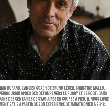
han Durand. L’ancien coach de Bruno Léger, Christine Mallo,
 Périgourdin après des détours vers le rugby et le foot. Dans
0 ans des centaines de stagiaires en course à pied, il nous livre
ent bâtie à partir de son expérience de marathonien à 2h12.