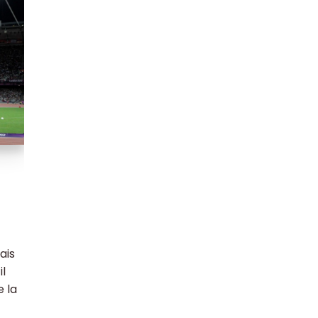
ais
il
e la