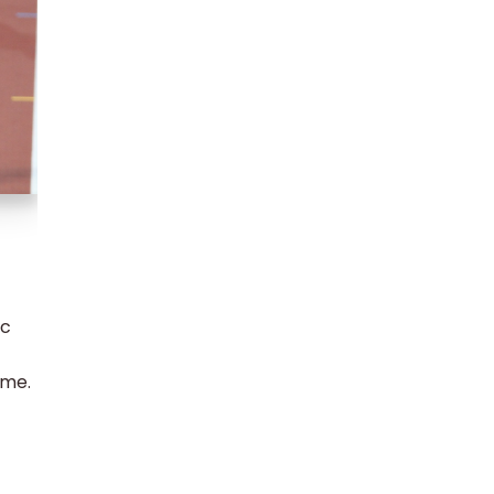
ec
sme.