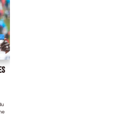
ES
du
ne