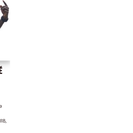
É
e
18,