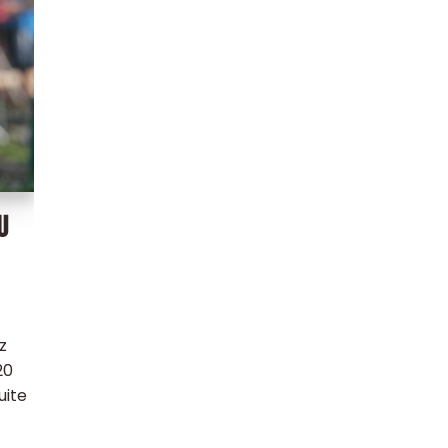
U
z
20
suite