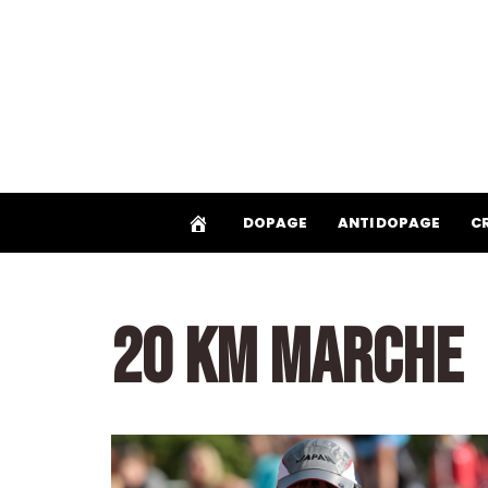
Aller
au
contenu
DOPAGE
ANTI DOPAGE
C
20 KM MARCHE