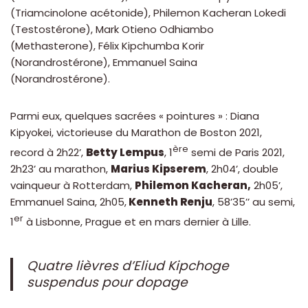
(Triamcinolone acétonide), Philemon Kacheran Lokedi
(Testostérone), Mark Otieno Odhiambo
(Methasterone), Félix Kipchumba Korir
(Norandrostérone), Emmanuel Saina
(Norandrostérone).
Parmi eux, quelques sacrées « pointures » : Diana
Kipyokei, victorieuse du Marathon de Boston 2021,
ère
record à 2h22’,
Betty Lempus
, 1
semi de Paris 2021,
2h23’ au marathon,
Marius Kipserem
, 2h04’, double
vainqueur à Rotterdam,
Philemon Kacheran,
2h05’,
Emmanuel Saina, 2h05,
Kenneth Renju
, 58’35’’ au semi,
er
1
à Lisbonne, Prague et en mars dernier à Lille.
Quatre lièvres d’Eliud Kipchoge
suspendus pour dopage