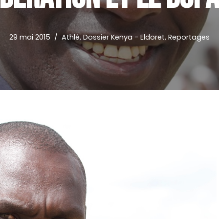
29 mai 2015
Athlé
,
Dossier Kenya - Eldoret
,
Reportages