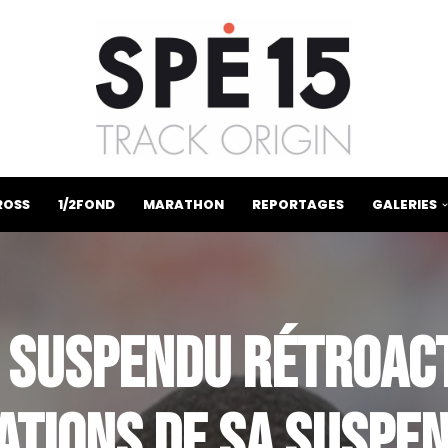
ROSS
1/2FOND
MARATHON
REPORTAGES
GALERIES
 SUSPENDU RÉTROAC
ATIONS DE SA SUSPE