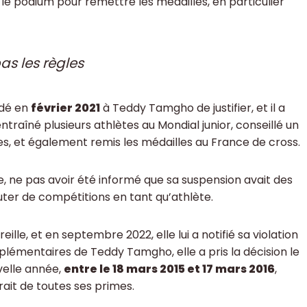
 le podium pour remettre les médailles, en particulier
s les règles
ndé en
février 2021
à Teddy Tamgho de justifier, et il a
ntraîné plusieurs athlètes au Mondial junior, conseillé un
es, et également remis les médailles au France de cross.
e, ne pas avoir été informé que sa suspension avait des
uter de compétitions en tant qu’athlète.
eille, et en septembre 2022, elle lui a notifié sa violation
lémentaires de Teddy Tamgho, elle a pris la décision le
velle année,
entre le 18 mars 2015 et 17 mars 2016
,
rait de toutes ses primes.