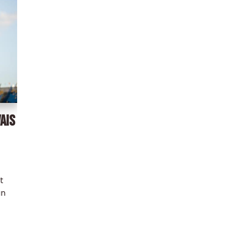
AIS
t
un