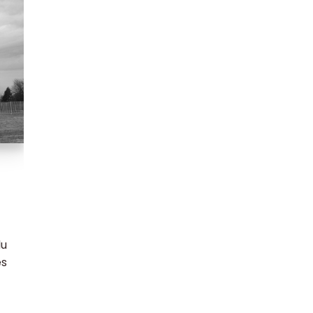
du
es