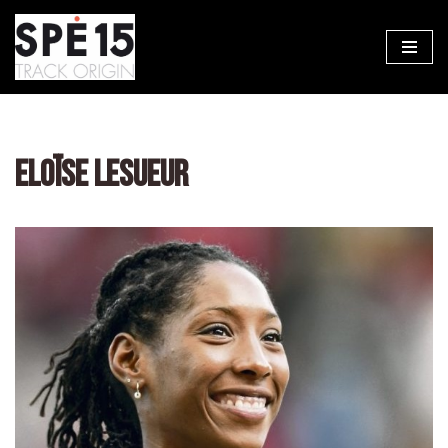
Aller
au
contenu
ELOÏSE LESUEUR