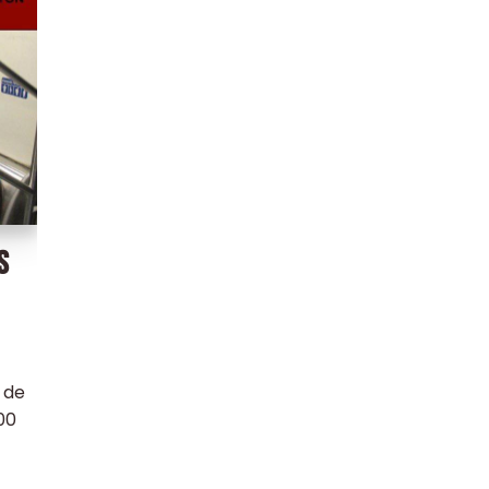
S
 de
00