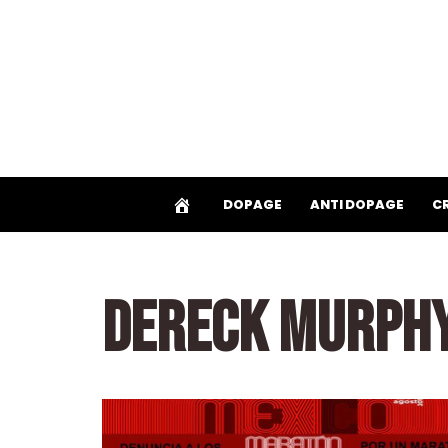
Aller
au
contenu
DOPAGE
ANTI DOPAGE
C
DERECK MURPH