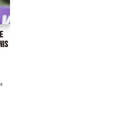
E
NIS
as