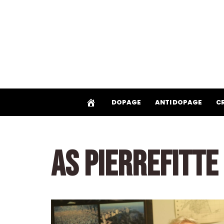
Aller
au
contenu
DOPAGE
ANTI DOPAGE
C
AS PIERREFITTE