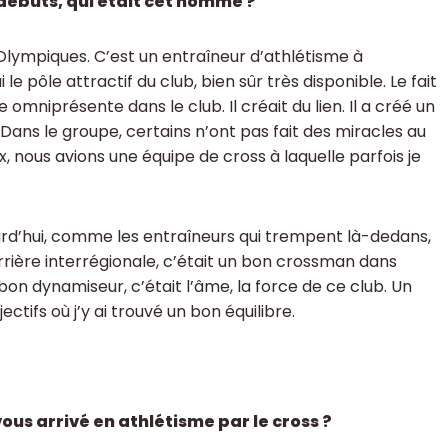
s débuts, qui était cet homme ?
Olympiques. C’est un entraîneur d’athlétisme à
i le pôle attractif du club, bien sûr très disponible. Le fait
e omniprésente dans le club. Il créait du lien. Il a créé un
ans le groupe, certains n’ont pas fait des miracles au
, nous avions une équipe de cross à laquelle parfois je
ourd’hui, comme les entraîneurs qui trempent là-dedans,
carrière interrégionale, c’était un bon crossman dans
on dynamiseur, c’était l’âme, la force de ce club. Un
ctifs où j’y ai trouvé un bon équilibre.
ous arrivé en athlétisme par le cross ?