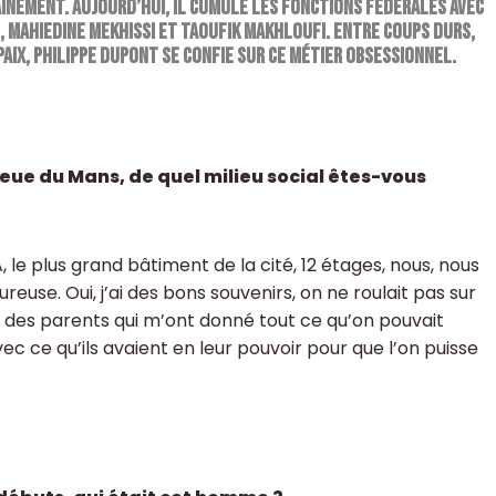
aînement. Aujourd’hui, il cumule les fonctions fédérales avec
 Mahiedine Mekhissi et Taoufik Makhloufi. Entre coups durs,
paix, Philippe Dupont se confie sur ce métier obsessionnel.
ieue du Mans, de quel milieu social êtes-vous
, le plus grand bâtiment de la cité, 12 étages, nous, nous
reuse. Oui, j’ai des bons souvenirs, on ne roulait pas sur
 des parents qui m’ont donné tout ce qu’on pouvait
vec ce qu’ils avaient en leur pouvoir pour que l’on puisse