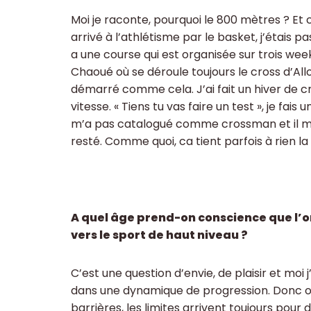
Moi je raconte, pourquoi le 800 mètres ? Et 
arrivé à l’athlétisme par le basket, j’étais pa
a une course qui est organisée sur trois week
Chaoué où se déroule toujours le cross d’Allon
démarré comme cela. J’ai fait un hiver de cro
vitesse. « Tiens tu vas faire un test », je fa
m’a pas catalogué comme crossman et il m’a o
resté. Comme quoi, ca tient parfois à rien la
A quel âge prend-on conscience que l’on 
vers le sport de haut niveau ?
C’est une question d’envie, de plaisir et moi 
dans une dynamique de progression. Donc on
barrières, les limites arrivent toujours pour 