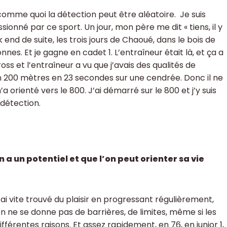
comme quoi la détection peut être aléatoire. Je suis
ssionné par ce sport. Un jour, mon père me dit « tiens, il y
 end de suite, les trois jours de Chaoué, dans le bois de
nes. Et je gagne en cadet 1. L’entraîneur était là, et ça a
ss et l’entraîneur a vu que j’avais des qualités de
is un 200 mètres en 23 secondes sur une cendrée. Donc il ne
rienté vers le 800. J’ai démarré sur le 800 et j’y suis
 détection.
a un potentiel et que l’on peut orienter sa vie
j’ai vite trouvé du plaisir en progressant régulièrement,
 ne se donne pas de barrières, de limites, même si les
différentes raisons. Et assez rapidement, en 76, en junior 1,