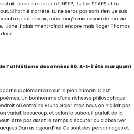
stait donc à monter à l’INSEP, tu fais STAPS et tu
t. Si l’athlé s’arrête, tu ne seras pas sans rien. Je suis
ncentré pour réussir, mais moi j’avais besoin de ma vie
ille. Lionel Palais m’entraînait encore mais Roger Thomas
 deux.
de l’athlétisme des années 60. A-t-il été marquant
pport supplémentaire sur le plan humain. C’est
s de poèmes. Un bonhomme d’une richesse philosophique.
ndroit où entraîne Bruno Gajer mais nous on n’allait pas
 on variait beaucoup, et selon la saison, il parlait de la
it peut-être pas assez le temps d’écouter ou d’observer
e Jacques Darras aujourd’hui. Ce sont des personnages et