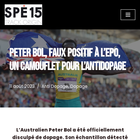
Aller
au
contenu
PETER BOL, FAUX POSITIF À L’EPO,
UN CAMOUFLET POUR L’ANTIDOPAGE
11 août 2023
Anti Dopage
,
Dopage
L’Australien Peter Bol a été officiellement
disculpé de dopage. Son échantillon détecté