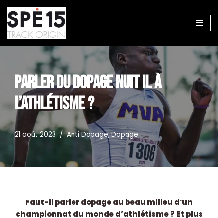
Aller
au
contenu
PARLER DU DOPAGE NUIT IL À
L’ATHLÉTISME ?
21 août 2023
Anti Dopage
,
Dopage
Faut-il parler dopage au beau milieu d’un
championnat du monde d’athlétisme ? Et plus