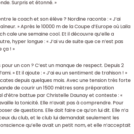
nde. Surpris et étonné. »
ntre le coach et son élève ? Nordine raconte : « J’ai
raîneur. » Après le 10000 m de la Coupe d’Europe où Laila
ch cale une semaine cool. Et il découvre qu’elle a
utre, hyper longue : « J’ai vu de suite que ce n’est pas
 ça ! »
nds pour un con ? C’est un manque de respect. Depuis 2
 l’ami. » Et il ajoute : « J’ai eu un sentiment de trahison ! »
licates depuis quelques mois. Avec une tension très forte
demande de courir un 1500 mètres sans préparation
l d’être battue par Christelle Daunay et conteste : «
ravaille la tonicité. Elle n’avait pas à comprendre. Pour
ser de questions. Elle doit faire ce qu’on lui dit. Elle n’a
eux du club, et le club lui demandait seulement les
 conscience qu’elle avait un petit nom, et elle n’acceptait