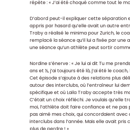
répète : « J’ai été choqué comme tout le mo
D’abord peut-il expliquer cette séparation e
appris par hasard qu’elle avait un autre ent
Traby a réalisé le minima pour Zurich, le coa
remplacé la séance qu’il lui a fixée par une a
une séance qu’un athlète peut sortir comme
Nordine s’énerve : « Je lui ai dit Tu me pre
ans et ½, j’ai toujours été là, j’ai été le coach,
Cet épisode s’ajoute à des relations plus dé
autour des interclubs, où l’entraîneur lui 
spécifique et où Laila Traby accepte très ma
C’était un choix réfléchi. Je voulais qu’elle t
moi, l’athlète doit faire confiance et ne pas po
pas aimé mes choix, qui concordaient avec c
interclubs dans l’année. Mais elle avait pris
plus de perdre ! »