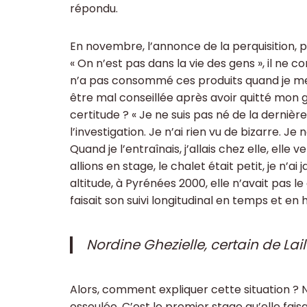
répondu.
En novembre, l’annonce de la perquisition, pu
« On n’est pas dans la vie des gens », il ne co
n’a pas consommé ces produits quand je me su
être mal conseillée après avoir quitté mon 
certitude ? « Je ne suis pas né de la dernière 
l’investigation. Je n’ai rien vu de bizarre. Je
Quand je l’entraînais, j’allais chez elle, elle
allions en stage, le chalet était petit, je n’a
altitude, à Pyrénées 2000, elle n’avait pas le
faisait son suivi longitudinal en temps et en h
Nordine Ghezielle, certain de La
Alors, comment expliquer cette situation ? No
esseulée. C’est le premier stage qu’elle faisait