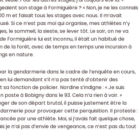
geaient son stage à Formiguière ? « Non, je ne les connais
0 m et faisait tous les stages avec nous. Il m’avait
fusé. Si ce n’est pas moi qui organise, mes athlètes n’y
, le sommeil, la sieste, se lever tôt. Le soir, on ne va
de Formiguière lui est inconnu, il était un habitué de
 de la forêt, avec de temps en temps une incursion à
ngs en nature.
u par la gendarmerie dans le cadre de l’enquête en cours,
rs en lui demandant s’il n’a pas tenté d’obtenir des
sa fonction de policier. Nordine s’indigne : « Je suis
 en poste à Bobigny dans le 93. Cela n’a rien à voir. »
nger de son départ brutal, il puisse justement être la
ndarmerie pour provoquer cette perquisition. Il proteste :
lancée par une athlète. Moi, si j’avais fait quelque chose,
Mais je n’ai pas d’envie de vengeance, ce n’est pas du tout