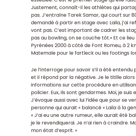
Justement, connaît-il les athlètes qui parta
pas. J’entraîne Tarek Samar, qui court sur 80
demandé à partir en stage avec Laila, j’ai re
vont pas. C’est important de cadrer les stages
pas au bowling, on se couche tôt.» Et ce lieu 
Pyrénées 2000 à côté de Font Romeu, à 2 km
Matemale pour le fartleck ou les footings lo
Je l’interroge pour savoir s’il a été entend
et il répond par la négative. Je le titille alo
informations sur cette procédure en utilisant 
policier. Eux, ils sont gendarmes. Moi, je suis
J’évoque aussi avec lui l’idée que pour se ve
personne qui aurait « balancé » Laila à la ge
« J’ai eu une autre rumeur, elle aurait été ba
je le revendiquerai. Je n’ai rien à craindre. 
mon état d’esprit. »