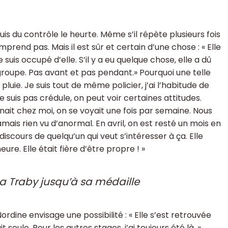
is du contrôle le heurte. Même s’il répète plusieurs fois
mprend pas. Mais il est sûr et certain d’une chose : « Elle
is occupé d’elle. S’il y a eu quelque chose, elle a dû
groupe. Pas avant et pas pendant.» Pourquoi une telle
pluie. Je suis tout de même policier, j’ai l’habitude de
 ne suis pas crédule, on peut voir certaines attitudes.
 venait chez moi, on se voyait une fois par semaine. Nous
i jamais rien vu d’anormal. En avril, on est resté un mois en
 discours de quelqu’un qui veut s’intéresser à ça. Elle
eure. Elle était fière d’être propre ! »
ila Traby jusqu’à sa médaille
rdine envisage une possibilité : « Elle s’est retrouvée
 seule. Pour les autres stages, j’ai toujours été là. »