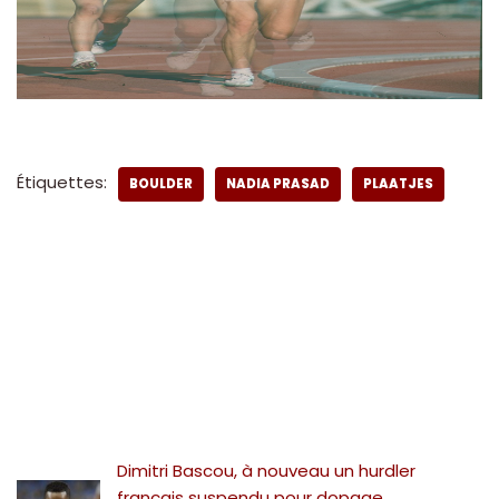
Étiquettes:
BOULDER
NADIA PRASAD
PLAATJES
Dimitri Bascou, à nouveau un hurdler
français suspendu pour dopage