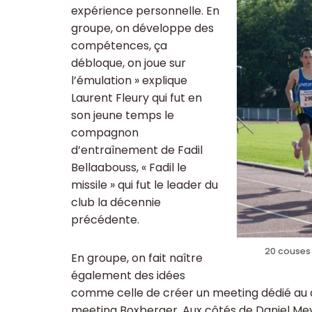
expérience personnelle. En
groupe, on développe des
compétences, ça
débloque, on joue sur
l’émulation » explique
Laurent Fleury qui fut en
son jeune temps le
compagnon
d’entraînement de Fadil
Bellaabouss, « Fadil le
missile » qui fut le leader du
club la décennie
précédente.
20 couses
En groupe, on fait naître
également des idées
comme celle de créer un meeting dédié au 
meeting Boxberger. Aux côtés de Daniel Mey