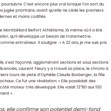
 poursuivre. C’est encore plus vrai lorsque l’on sort du
mps jugée prioritaire, avant qu’elle ne cède les premiers
ernes et moins codifiés.
le Montbéliard Belfort Athlétisme, là même où il a été
 junior, qu’il développe un besoin de transmettre,
mme entraîneur. Il souligne : « A 22 ans, je me suis pris
lé, s’est façonné, agglomérant sections et sous sections
cenciés, Laurent Fleury y a trouvé sa place, le chrono à
miers tours de piste d’Ophélie Claude Boxberger, la fille
ochaux. Ce fut une révélation. « Elle possédait des
 côté moteur très développé. Elle valait 12″80 aux 100
ment ».
bs, elle confirme son potentiel demi-fond