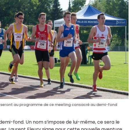
 seront au programme de ce meeting consacré au demi-fond
demi-fond. Un nom s’impose de lui-même, ce sera le
er, Laurent Fleury signe pour cette nouvelle aventure