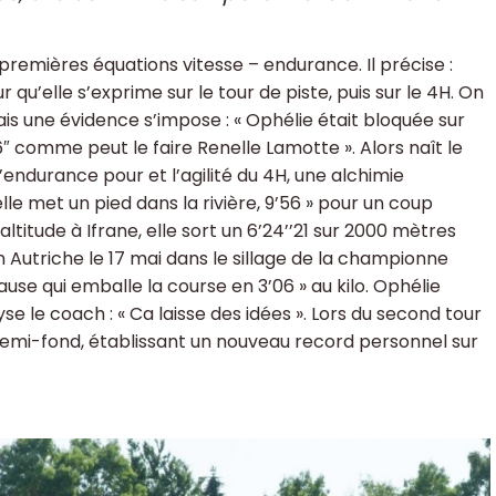
premières équations vitesse – endurance. Il précise :
qu’elle s’exprime sur le tour de piste, puis sur le 4H. On
ais une évidence s’impose : « Ophélie était bloquée sur
″ comme peut le faire Renelle Lamotte ». Alors naît le
l’endurance pour et l’agilité du 4H, une alchimie
le met un pied dans la rivière, 9’56 » pour un coup
altitude à Ifrane, elle sort un 6’24’’21 sur 2000 mètres
 Autriche le 17 mai dans le sillage de la championne
use qui emballe la course en 3’06 » au kilo. Ophélie
e le coach : « Ca laisse des idées ». Lors du second tour
 demi-fond, établissant un nouveau record personnel sur