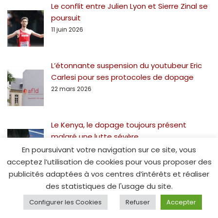
Le conflit entre Julien Lyon et Sierre Zinal se
poursuit
11 juin 2026
L’étonnante suspension du youtubeur Eric
Carlesi pour ses protocoles de dopage
22 mars 2026
Le Kenya, le dopage toujours présent
malgré une lutte sévère
22 février 2026
En poursuivant votre navigation sur ce site, vous
acceptez l’utilisation de cookies pour vous proposer des
publicités adaptées à vos centres d’intérêts et réaliser
Deux suspensions pour dopage dans le
des statistiques de l'usage du site.
crossfit
Configurer les Cookies
Refuser
Accepter
15 février 2026