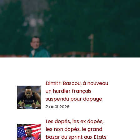
Dimitri Bascou, à nouveau
un hurdler français
suspendu pour dopage
2 août 2026
Les dopés, les ex dopés,
les non dopés, le grand
bazar du sprint aux Etats