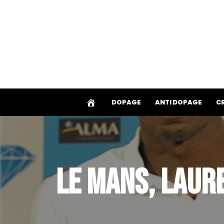
Aller
au
contenu
DOPAGE
ANTI DOPAGE
C
LE MANS, LAURE