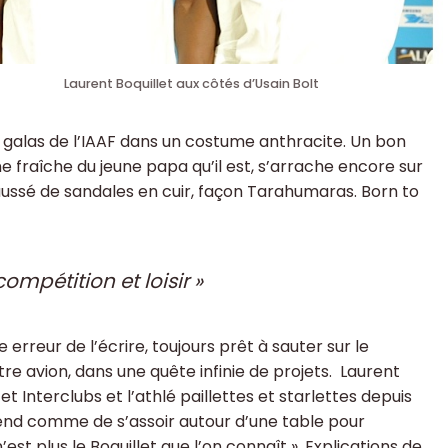
Laurent Boquillet aux côtés d’Usain Bolt
s galas de l’IAAF dans un costume anthracite. Un bon
ine fraîche du jeune papa qu’il est, s’arrache encore sur
aussé de sandales en cuir, façon Tarahumaras. Born to
compétition et loisir »
une erreur de l’écrire, toujours prêt à sauter sur le
re avion, dans une quête infinie de projets. Laurent
et Interclubs et l’athlé paillettes et starlettes depuis
ttend comme de s’assoir autour d’une table pour
n’est plus le Boquillet que l’on connaît ». Explications de