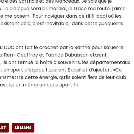
-être des Sarthois et des Manceaux. Je sais que je
 Le dialogue sera primordial, je trace ma route, j’aime
 me poser». Pour naviguer dans ce rififi local où les
 existent déjà, c’est inévitable, dans cette guéguerre
u DUC ont fait le crochet par la Sarthe pour saluer le
a. Rémi Geoffroy et Fabrice Dubuisson étaient
 ils ont remué la boîte à souvenirs, les départementaux
t un sport d’équipe ! Laurent Boquillet d’ajouter : »Ce
smettre cette énergie, qu’ils soient fiers de leur club
c’est qu’en même un beau sport ! ».
LET
LE MANS