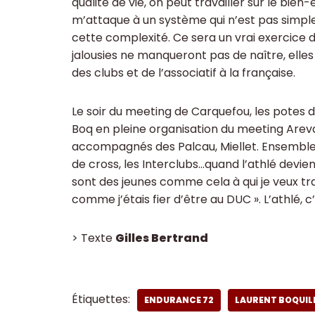
qualité de vie, on peut travailler sur le bien
m’attaque à un système qui n’est pas simple.
cette complexité. Ce sera un vrai exercice de
jalousies ne manqueront pas de naître, elles
des clubs et de l’associatif à la française.
Le soir du meeting de Carquefou, les potes d
Boq en pleine organisation du meeting Arev
accompagnés des Palcau, Miellet. Ensemble,
de cross, les Interclubs…quand l’athlé devien
sont des jeunes comme cela à qui je veux tran
comme j’étais fier d’être au DUC ». L’athlé, 
> Texte
Gilles Bertrand
Étiquettes:
ENDURANCE 72
LAURENT BOQUIL