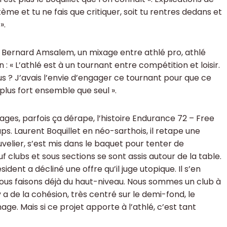
stème et tu ne fais que critiquer, soit tu rentres dedans et
».
 de Bernard Amsalem, un mixage entre athlé pro, athlé
n : « L’athlé est à un tournant entre compétition et loisir.
us ? J’avais l’envie d’engager ce tournant pour que ce
plus fort ensemble que seul ».
rages, parfois ça dérape, l’histoire Endurance 72 – Free
aps. Laurent Boquillet en néo-sarthois, il retape une
velier, s’est mis dans le baquet pour tenter de
clubs et sous sections se sont assis autour de la table.
ent a décliné une offre qu’il juge utopique. Il s’en
i nous faisons déjà du haut-niveau. Nous sommes un club à
y a de la cohésion, très centré sur le demi-fond, le
mage. Mais si ce projet apporte à l’athlé, c’est tant