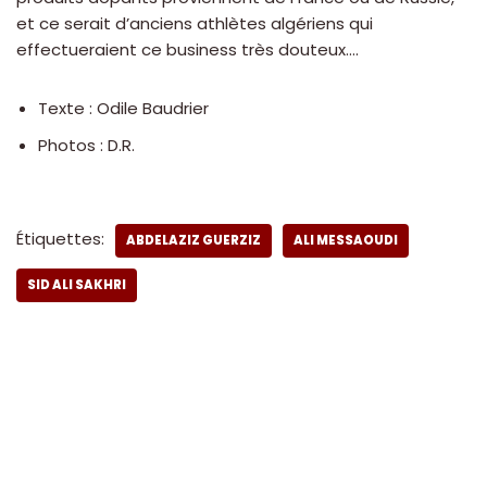
et ce serait d’anciens athlètes algériens qui
effectueraient ce business très douteux….
Texte : Odile Baudrier
Photos : D.R.
Étiquettes:
ABDELAZIZ GUERZIZ
ALI MESSAOUDI
SID ALI SAKHRI