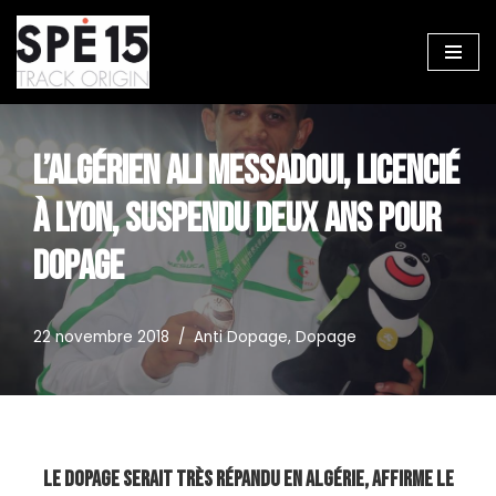
Aller
au
contenu
L’ALGÉRIEN ALI MESSADOUI, LICENCIÉ
À LYON, SUSPENDU DEUX ANS POUR
DOPAGE
22 novembre 2018
Anti Dopage
,
Dopage
Le dopage serait très répandu en Algérie, affirme le