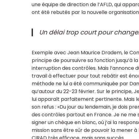
une équipe de direction de l’AFLD, qui appara
ont été rebutés par la nouvelle organisation 
Un délai trop court pour chang
Exemple avec Jean Maurice Dradem, le Conseil
principe de poursuivre sa fonction jusqu’à la 
interruption des contrôles. Mais l’annonce d
travail à effectuer pour tout rebâtir est én
méthode ne lui a été communiquée par Damie
qu’autour du 22-23 février. Sur le princip
lui apparaît parfaitement pertinente. Mais l
son refus : «Du jour au lendemain, je dois pren
des contrôles partout en France. Je ne me se
signer un chèque en blanc, où j’ai la respons
mission sans être sûr de pouvoir la mener à b
CIRAD très efficace, mais sans succès.