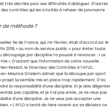
ît très décriée pour ses difficultés à dialoguer. D’autres
des contrôles qui les a incités à refuser de poursuivre.
er de méthode ?
ler Ile de France, qui, mi-février, était d’accord sur le
fin 2019, « au nom du service public », pour éviter toute
u découpage par discipline l’a poussé à renoncer : « Le
orme ». D’autant que l’information de cette nouvelle
n Ressiot, le Directeur des Contrôles à l’AFLD,
e, Jean-Maurice Dradem admet que la découpe par sport
e projet lui semble mis en place trop rapidement. D’où
dre la responsabilité d’une discipline. Et je dois diligenter
ntais pas capable, et je n’ai pas envie. Je ne veux pas
abilité d’une discipline. Je ne veux pas accepter une
ien. » L’AFLD a tenté de faire revenir sur sa décision ce