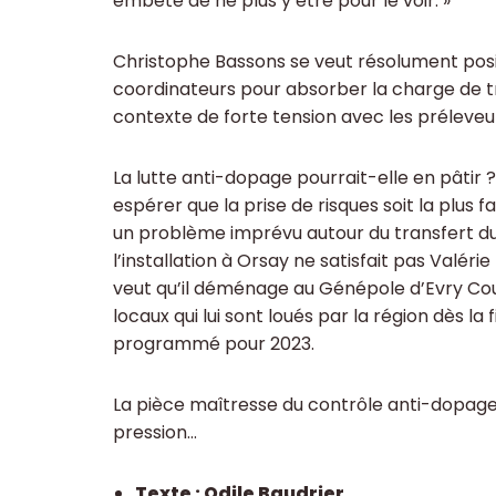
embêté de ne plus y être pour le voir. »
Christophe Bassons se veut résolument positi
coordinateurs pour absorber la charge de 
contexte de forte tension avec les préleveu
La lutte anti-dopage pourrait-elle en pâtir ?
espérer que la prise de risques soit la plus f
un problème imprévu autour du transfert du
l’installation à Orsay ne satisfait pas Valéri
veut qu’il déménage au Génépole d’Evry Courc
locaux qui lui sont loués par la région dès la
programmé pour 2023.
La pièce maîtresse du contrôle anti-dopage, s
pression…
Texte : Odile Baudrier