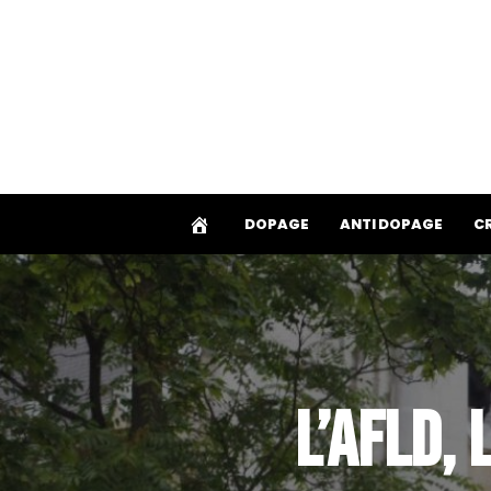
Aller
au
contenu
DOPAGE
ANTI DOPAGE
C
L’AFLD,