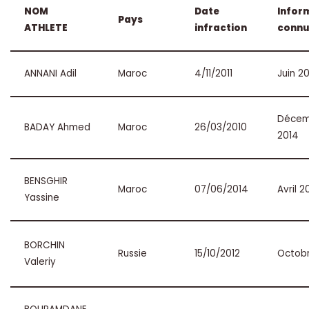
NOM
Date
Infor
Pays
ATHLETE
infraction
connu
ANNANI Adil
Maroc
4/11/2011
Juin 2
Décem
BADAY Ahmed
Maroc
26/03/2010
2014
BENSGHIR
Maroc
07/06/2014
Avril 2
Yassine
BORCHIN
Russie
15/10/2012
Octobr
Valeriy