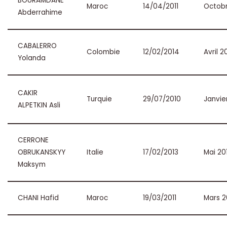
BOURAMDANE
Maroc
14/04/2011
Octobr
Abderrahime
CABALERRO
Colombie
12/02/2014
Avril 2
Yolanda
CAKIR
Turquie
29/07/2010
Janvie
ALPETKIN Asli
CERRONE
OBRUKANSKYY
Italie
17/02/2013
Mai 20
Maksym
CHANI Hafid
Maroc
19/03/2011
Mars 2