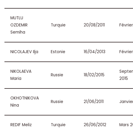
MUTLU
OZDEMIR
Turquie
20/08/2011
Févrie
Semiha
NICOLAJEV Ilja
Estonie
16/04/2013
Févrie
NIKOLAEVA
Septe
Russie
18/02/2015
Maria
2015
OKHOTNIKOVA
Russie
21/06/2011
Janvie
Nina
REDIF Meliz
Turquie
26/06/2012
Mars 2