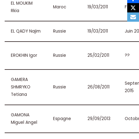
EL MOUKIM
Maroc
19/03/2011
Févrie
Rkia
EL QADY Najim
Russie
19/03/2011
Juin 2
EROKHIN Igor
Russie
25/02/2011
??
GAMERA
Septe
SHMRYKO
Russie
26/08/2011
2015
Tetiana
GAMONA
Espagne
29/09/2013
Octobr
Miguel Angel