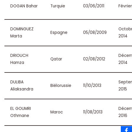
DOGAN Bahar
Turquie
03/06/2011
Févrie
DOMINGUEZ
Octob
Espagne
05/08/2009
Marta
2014
DRIOUCH
Décem
Qatar
02/08/2012
Hamza
2014
DULIBA
Septe
Biélorussie
11/10/2013
Aliaksandra
2015
EL GOUMRI
Décem
Maroc
11/08/2013
Othmane
2016