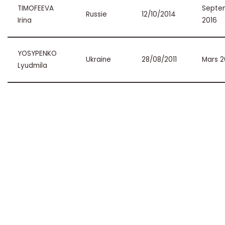
TIMOFEEVA
Septe
Russie
12/10/2014
Irina
2016
YOSYPENKO
Ukraine
28/08/2011
Mars 2
Lyudmila