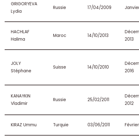
GRIGORYEVA
Russie
17/04/2009
Janvie
Lydia
HACHLAF
Décem
Maroc
14/10/2013
Halima
2013
JOLY
Décem
Suisse
14/10/2010
Stéphane
2016
KANAYKIN
Décem
Russie
25/02/2011
Vladimir
2012
KIRAZ Ummu
Turquie
03/06/2011
Févrie