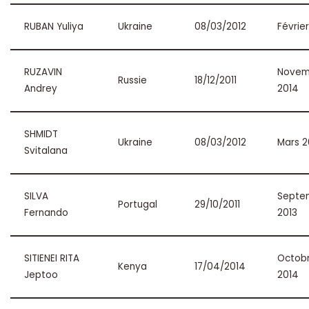
RUBAN Yuliya
Ukraine
08/03/2012
Févrie
RUZAVIN
Novem
Russie
18/12/2011
Andrey
2014
SHMIDT
Ukraine
08/03/2012
Mars 2
Svitalana
SILVA
Septe
Portugal
29/10/2011
Fernando
2013
SITIENEI RITA
Octob
Kenya
17/04/2014
Jeptoo
2014