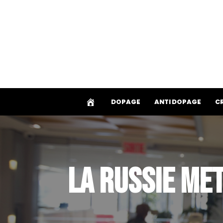
Aller
au
contenu
DOPAGE
ANTI DOPAGE
C
LA RUSSIE MET