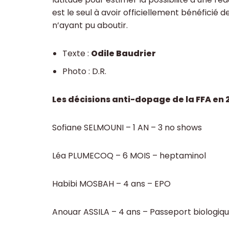
est le seul à avoir officiellement bénéficié d
n’ayant pu aboutir.
Texte :
Odile Baudrier
Photo : D.R.
Les décisions anti-dopage de la FFA en 
Sofiane SELMOUNI – 1 AN – 3 no shows
Léa PLUMECOQ – 6 MOIS – heptaminol
Habibi MOSBAH – 4 ans – EPO
Anouar ASSILA – 4 ans – Passeport biologiq