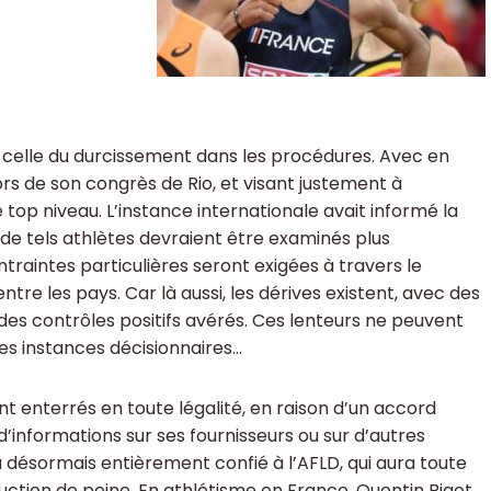
e, celle du durcissement dans les procédures. Avec en
lors de son congrès de Rio, et visant justement à
top niveau. L’instance internationale avait informé la
 de tels athlètes devraient être examinés plus
raintes particulières seront exigées à travers le
tre les pays. Car là aussi, les dérives existent, avec des
es contrôles positifs avérés. Ces lenteurs ne peuvent
les instances décisionnaires…
t enterrés en toute légalité, en raison d’un accord
’informations sur ses fournisseurs ou sur d’autres
 désormais entièrement confié à l’AFLD, qui aura toute
éduction de peine. En athlétisme en France, Quentin Bigot