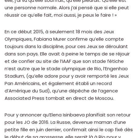
elle, j’ai vu qu’elle souffrait, qu’elle pleurait. Qu’elle est
une personne normale. Alors j’ai pensé que si elle peut
réussir ce qu’elle fait, moi aussi, je peux le faire ! »
En ce début 2015, à seulement 18 mois des Jeux
Olympiques, Fabiana Murer confirme qu’elle compte
toujours dans la discipline, pour ces Jeux se déroulant
dans son pays. Elle avait à peine le temps de se réjouir
et de confier au site de l’IAAF que son stade fétiche
n’est autre que le stade olympique de Rio, l’Engenhao
Stadium, (qu’elle adore pour y avoir remporté les Jeux
Pan Américains, et également établi un record
d’Amérique du Sud), qu’une dépêche de l’agence
Associated Press tombait en direct de Moscou.
Pour y annoncer qu’Elena Isinbaeva planifiait son retour
pour les JO de 2016. La Russe, devenue maman d’une
petite fille en juin dernier, confirmait ainsi le cap fixé dès
le début de sa grossesse, elle serait là à Rio pour y