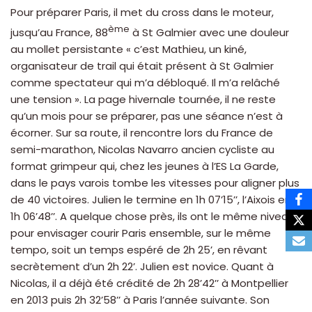
Pour préparer Paris, il met du cross dans le moteur,
ème
jusqu’au France, 88
à St Galmier avec une douleur
au mollet persistante « c’est Mathieu, un kiné,
organisateur de trail qui était présent à St Galmier
comme spectateur qui m’a débloqué. Il m’a relâché
une tension ». La page hivernale tournée, il ne reste
qu’un mois pour se préparer, pas une séance n’est à
écorner. Sur sa route, il rencontre lors du France de
semi-marathon, Nicolas Navarro ancien cycliste au
format grimpeur qui, chez les jeunes à l’ES La Garde,
dans le pays varois tombe les vitesses pour aligner plus
de 40 victoires. Julien le termine en 1h 07’15’’, l’Aixois en
1h 06’48’’. A quelque chose près, ils ont le même niveau
pour envisager courir Paris ensemble, sur le même
tempo, soit un temps espéré de 2h 25’, en rêvant
secrètement d’un 2h 22’. Julien est novice. Quant à
Nicolas, il a déjà été crédité de 2h 28’42’’ à Montpellier
en 2013 puis 2h 32’58’’ à Paris l’année suivante. Son