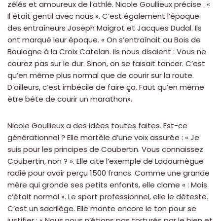
zélés et amoureux de l’athlé. Nicole Goullieux précise : «
Il était gentil avec nous ». C’est également l’époque
des entraîneurs Joseph Maigrot et Jacques Dudal. Ils
ont marqué leur époque. « On s’entraînait au Bois de
Boulogne à la Croix Catelan. Ils nous disaient : Vous ne
courez pas sur le dur. Sinon, on se faisait tancer. C’est
qu’en même plus normal que de courir sur la route.
D’ailleurs, c’est imbécile de faire ça. Faut qu’en même
être bête de courir un marathon».
Nicole Goullieux a des idées toutes faites. Est-ce
générationnel ? Elle martèle d’une voix assurée : « Je
suis pour les principes de Coubertin. Vous connaissez
Coubertin, non ? ». Elle cite l’exemple de Ladoumègue
radié pour avoir perçu 1500 francs. Comme une grande
mère qui gronde ses petits enfants, elle clame « : Mais
c’était normal ». Le sport professionnel, elle le déteste.
C’est un sacrilège. Elle monte encore le ton pour se
justifier : « Nous nous n’étions pas torturés par le bien et