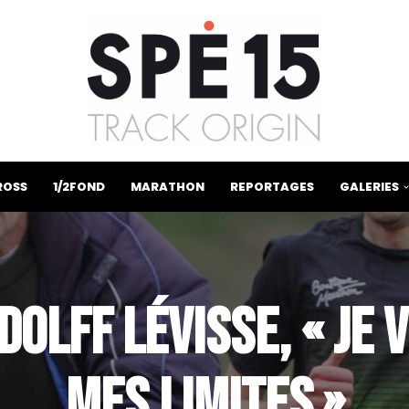
ROSS
1/2FOND
MARATHON
REPORTAGES
GALERIES
OLFF LÉVISSE, « JE 
MES LIMITES »