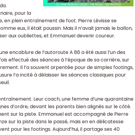
da.
naire, pour la
, en plein entraînement de foot. Pierre Lévisse se
mme eux, il était poussin. Mais il n’avait jamais le ballon,
asser aux oubliettes, et Emmanuel devenir coureur.
ne encablure de l’autoroute A 86 a été aussi l’un des
s fois effectué des séances à l’époque de sa carrière, sur
ièrement. Il l’a souvent arpentée pour de simples footings,
ure l’a incité à délaisser les séances classiques pour
euil.
eur entraînement. Leur coach, une femme d’une quarantaine
gnes d’ordre, devant les parents bien alignés sur le côté.
rnent sur la piste. Emmanuel est accompagné de Pierre
nze sur la piste dans le passé, mais en en délicatesse
vent pour les footings. Aujourd’hui, il partage ses 40