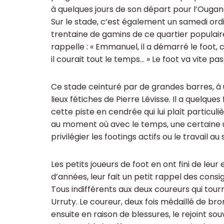
à quelques jours de son départ pour l’Ougan
Sur le stade, c’est également un samedi ordi
trentaine de gamins de ce quartier populaire
rappelle : « Emmanuel, il a démarré le foot, co
il courait tout le temps… » Le foot va vite p
Ce stade ceinturé par de grandes barres, à u
lieux fétiches de Pierre Lévisse. Il a quelque
cette piste en cendrée qui lui plaît particul
au moment où avec le temps, une certaine us
privilégier les footings actifs ou le travail au s
Les petits joueurs de foot en ont fini de l
d’années, leur fait un petit rappel des consi
Tous indifférents aux deux coureurs qui tou
Urruty. Le coureur, deux fois médaillé de bro
ensuite en raison de blessures, le rejoint sou