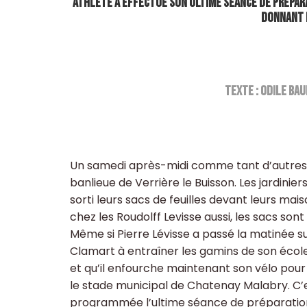
athlète a effectué son ultime séance de préparat
donnant 
Texte : Odile Ba
Un samedi après-midi comme tant d’autres
banlieue de Verrière le Buisson. Les jardinie
sorti leurs sacs de feuilles devant leurs mai
chez les Roudolff Levisse aussi, les sacs sont
Même si Pierre Lévisse a passé la matinée su
Clamart à entraîner les gamins de son école
et qu’il enfourche maintenant son vélo pour 
le stade municipal de Chatenay Malabry. C’e
programmée l’ultime séance de préparati