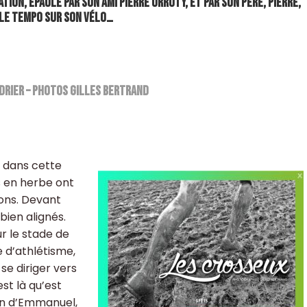
ion, épaulé par son ami Pierre Urruty, et par son père, Pierre,
le tempo sur son vélo…
udrier – Photos Gilles Bertrand
 dans cette
rs en herbe ont
sons. Devant
 bien alignés.
r le stade de
 d’athlétisme,
se diriger vers
st là qu’est
on d’Emmanuel,