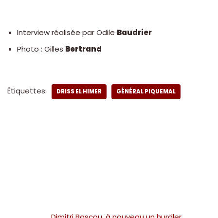
Interview réalisée par Odile
Baudrier
Photo : Gilles
Bertrand
Étiquettes:
DRISS EL HIMER
GÉNÉRAL PIQUEMAL
Dimitri Bascou, à nouveau un hurdler