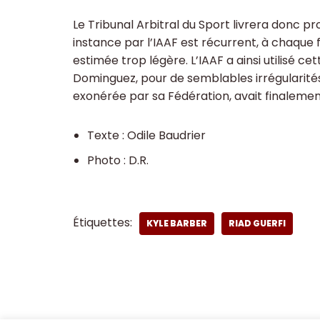
Le Tribunal Arbitral du Sport livrera donc p
instance par l’IAAF est récurrent, à chaque 
estimée trop légère. L’IAAF a ainsi utilisé ce
Dominguez, pour de semblables irrégularités 
exonérée par sa Fédération, avait finalemen
Texte : Odile Baudrier
Photo : D.R.
Étiquettes:
KYLE BARBER
RIAD GUERFI