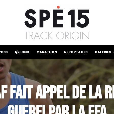
ROSS
1/2FOND
MARATHON
REPORTAGES
GALERIES
AF FAIT APPEL DE LA 
GUERFI PAR LA FFA