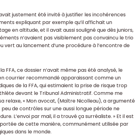
vait justement été invité à justifier les incohérences
uments expliquant par exemple qu’il affichait un
ge en altitude, et il avait aussi souligné que dès juniors,
éléments n’avaient pas visiblement pas convaincu le trio
 feu vert au lancement d’une procédure à l’encontre de
a FFA, ce dossier n’avait même pas été analysé, le
as en courrier recommandé apparaissant comme un
iques de la FFA, qui estimaient la prise de risque trop
athlète devant le Tribunal Administratif. Comme me
s sa relaxe, « Mon avocat, (Maître Nicolleau), a argumenté
 ait peu de contrôles sur une aussi longue période ne
re. L’envoi par mail, il a trouvé ça surréaliste. » Et il est
apportée de cette manière, communément utilisée par
ogiques dans le monde.