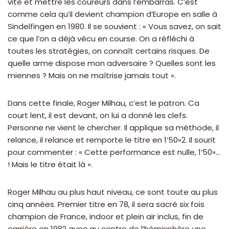
vite et mettre les coureurs dans l’embarras. C’est
comme cela qu’il devient champion d’Europe en salle à
Sindelfingen en 1980. Il se souvient : « Vous savez, on sait
ce que l’on a déjà vécu en course. On a réfléchi à
toutes les stratégies, on connaît certains risques. De
quelle arme dispose mon adversaire ? Quelles sont les
miennes ? Mais on ne maîtrise jamais tout ».
Dans cette finale, Roger Milhau, c’est le patron. Ca
court lent, il est devant, on lui a donné les clefs.
Personne ne vient le chercher. Il applique sa méthode, il
relance, il relance et remporte le titre en 1’50»2. Il sourit
pour commenter : « Cette performance est nulle, 1’50»…
! Mais le titre était là ».
Roger Milhau au plus haut niveau, ce sont toute au plus
cinq années. Premier titre en 78, il sera sacré six fois
champion de France, indoor et plein air inclus, fin de
carrière en 1982 avec au centre de l’hémisphère une