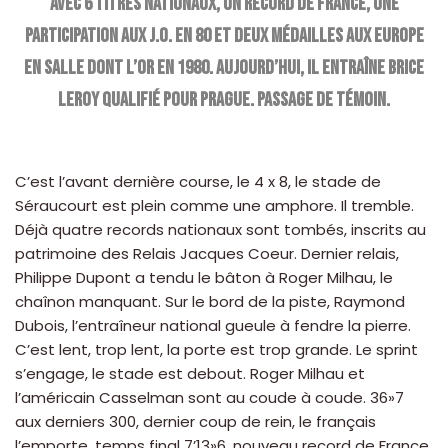
avec 6 titres nationaux, un record de France, une
participation aux J.O. en 80 et deux médailles aux Europe
en salle dont l’or en 1980. Aujourd’hui, il entraîne Brice
Leroy qualifié pour Prague. Passage de témoin.
C’est l’avant dernière course, le 4 x 8, le stade de
Séraucourt est plein comme une amphore. Il tremble.
Déjà quatre records nationaux sont tombés, inscrits au
patrimoine des Relais Jacques Coeur. Dernier relais,
Philippe Dupont a tendu le bâton à Roger Milhau, le
chaînon manquant. Sur le bord de la piste, Raymond
Dubois, l’entraîneur national gueule à fendre la pierre.
C’est lent, trop lent, la porte est trop grande. Le sprint
s’engage, le stade est debout. Roger Milhau et
l’américain Casselman sont au coude à coude. 36»7
aux derniers 300, dernier coup de rein, le français
l’emporte, temps final 7’13»6, nouveau record de France.