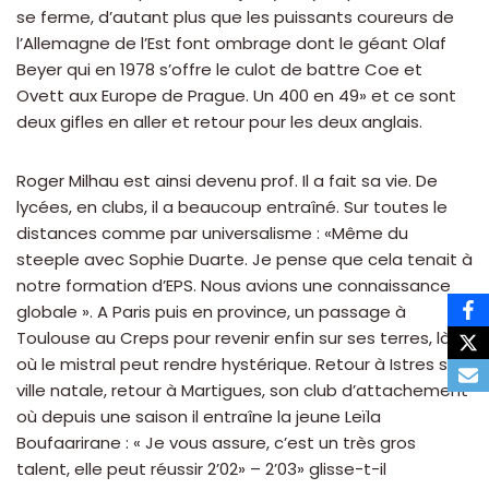
se ferme, d’autant plus que les puissants coureurs de
l’Allemagne de l’Est font ombrage dont le géant Olaf
Beyer qui en 1978 s’offre le culot de battre Coe et
Ovett aux Europe de Prague. Un 400 en 49» et ce sont
deux gifles en aller et retour pour les deux anglais.
Roger Milhau est ainsi devenu prof. Il a fait sa vie. De
lycées, en clubs, il a beaucoup entraîné. Sur toutes le
distances comme par universalisme : «Même du
steeple avec Sophie Duarte. Je pense que cela tenait à
notre formation d’EPS. Nous avions une connaissance
globale ». A Paris puis en province, un passage à
Toulouse au Creps pour revenir enfin sur ses terres, là
où le mistral peut rendre hystérique. Retour à Istres sa
ville natale, retour à Martigues, son club d’attachement
où depuis une saison il entraîne la jeune Leïla
Boufaarirane : « Je vous assure, c’est un très gros
talent, elle peut réussir 2’02» – 2’03» glisse-t-il