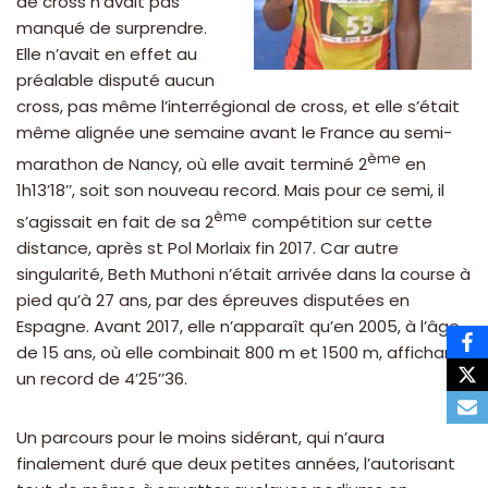
de cross n’avait pas
manqué de surprendre.
Elle n’avait en effet au
préalable disputé aucun
cross, pas même l’interrégional de cross, et elle s’était
même alignée une semaine avant le France au semi-
ème
marathon de Nancy, où elle avait terminé 2
en
1h13’18’’, soit son nouveau record. Mais pour ce semi, il
ème
s’agissait en fait de sa 2
compétition sur cette
distance, après st Pol Morlaix fin 2017. Car autre
singularité, Beth Muthoni n’était arrivée dans la course à
pied qu’à 27 ans, par des épreuves disputées en
Espagne. Avant 2017, elle n’apparaît qu’en 2005, à l’âge
de 15 ans, où elle combinait 800 m et 1500 m, affichant
un record de 4’25’’36.
Un parcours pour le moins sidérant, qui n’aura
finalement duré que deux petites années, l’autorisant