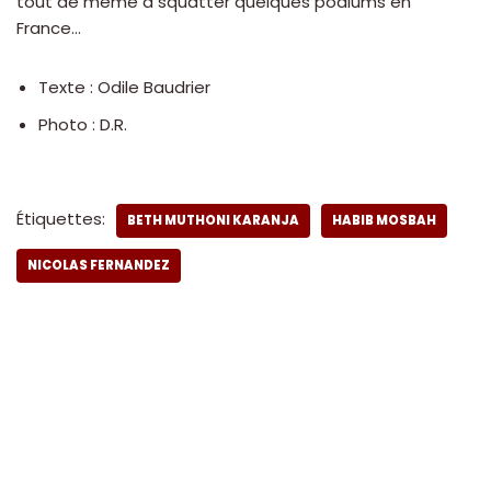
tout de même à squatter quelques podiums en
France…
Texte : Odile Baudrier
Photo : D.R.
Étiquettes:
BETH MUTHONI KARANJA
HABIB MOSBAH
NICOLAS FERNANDEZ