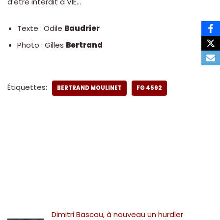
d’être interdit à VIE…
Texte : Odile
Baudrier
Photo : Gilles
Bertrand
Étiquettes:
BERTRAND MOULINET
FG 4592
Dimitri Bascou, à nouveau un hurdler