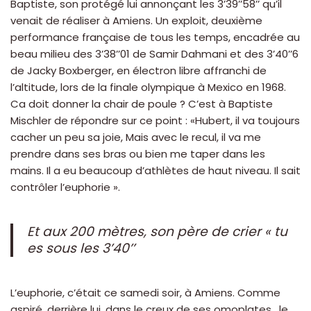
Baptiste, son protégé lui annonçant les 3’39’’58’’ qu’il
venait de réaliser à Amiens. Un exploit, deuxième
performance française de tous les temps, encadrée au
beau milieu des 3’38’’01 de Samir Dahmani et des 3’40’’6
de Jacky Boxberger, en électron libre affranchi de
l’altitude, lors de la finale olympique à Mexico en 1968.
Ca doit donner la chair de poule ? C’est à Baptiste
Mischler de répondre sur ce point : «Hubert, il va toujours
cacher un peu sa joie, Mais avec le recul, il va me
prendre dans ses bras ou bien me taper dans les
mains. Il a eu beaucoup d’athlètes de haut niveau. Il sait
contrôler l’euphorie ».
Et aux 200 mètres, son père de crier « tu
es sous les 3’40’’
L’euphorie, c’était ce samedi soir, à Amiens. Comme
aspiré, derrière lui, dans le creux de ses omoplates, le