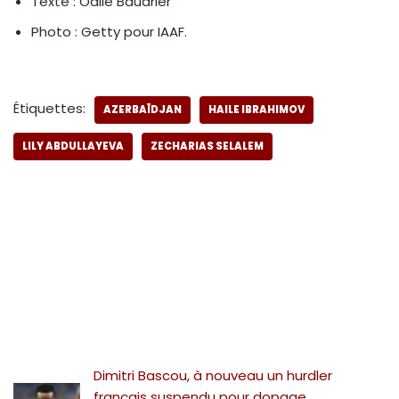
Texte : Odile Baudrier
Photo : Getty pour IAAF.
Étiquettes:
AZERBAÏDJAN
HAILE IBRAHIMOV
LILY ABDULLAYEVA
ZECHARIAS SELALEM
Dimitri Bascou, à nouveau un hurdler
français suspendu pour dopage