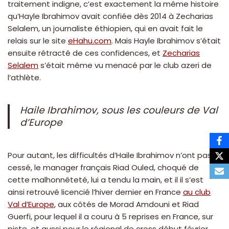
traitement indigne, c’est exactement la même histoire
qu’Hayle Ibrahimov avait confiée dès 2014 à Zecharias
Selalem, un journaliste éthiopien, qui en avait fait le
relais sur le site
eHahu.com
. Mais Hayle Ibrahimov s’était
ensuite rétracté de ces confidences, et
Zecharias
Selalem
s’était même vu menacé par le club azeri de
l’athlète.
Haile Ibrahimov, sous les couleurs de Val
d’Europe
Pour autant, les difficultés d’Haile Ibrahimov n’ont pas
cessé, le manager français Riad Ouled, choqué de
cette malhonnêteté, lui a tendu la main, et il il s’est
ainsi retrouvé licencié l’hiver dernier en France
au club
Val d’Europe
, aux côtés de Morad Amdouni et Riad
Guerfi, pour lequel il a couru à 5 reprises en France, sur
piste, et aussi pour le régional de cross début février.