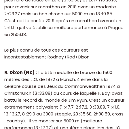
pour revenir sur marathon en 2018 avec un modeste
2h23.27 mais un bon chrono sur 5000 m en 13 :10.65.
C’est cette année 2019 après un marathon hivernal en
2h11.11 qu’il va établir sa meilleure performance à Prague
en 2h06.18.
Le plus connu de tous ces coureurs est
incontestablement Rodney (Rod) Dixon.
R. Dixon
(NZ) :
Il a été médaillé de bronze du 1500
mètres des J.O. de 1972 à Munich, 4 ème dans la
célèbre course des Jeux du Commonwealthen 1974 à
Christchurch (3 :33.89) au cours de laquelle F. Bayi avait
battu le record du monde de Jim Ryun. C’est un coureur
extrêmement polyvalent (1 :47.7, 2 :17.2, 3 :33.89, 7 :41.0,
13 :13.27, 8 :29.0 au 3000 steeple, 28 :35.68, 2h08.59, cross
-country). Il va monter sur 5000 m (meilleure
performance 13 : 17.27) et une 4ème place lors des JO