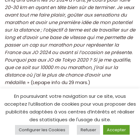
20-30 km en ayant en tête bien sûr de terminer. Je veux
avant tout me faire plaisir, goûter aux sensations du
marathon et avoir une première idée de mon potentiel
sur la distance ; l’objectif à terme est de travailler sur de
long et d’avoir une base de vitesse qui me permette de
passer un cap sur marathon pour représenter la
France aux JO 2024 ou avant si l’occasion se présente.
Pourquoi pas aux JO de Tokyo 2020 ? Si je me qualifie,
que ce soit sur 10000 m ou marathon, j’irai sur la
distance où j’ai le plus de chance d’avoir une
médaille.
» (Lepape info du 29 mars.)
En poursuivant votre navigation sur ce site, vous
Quentin Guillon dans VO² running du 14 avril 2019 nous
acceptez l’utilisation de cookies pour vous proposer des
raconte la course : « Quand le lièvre s’est écarté au
publicités adaptées à vos centres d’intérêts et réaliser
26ème, le champion d’Europe a alors accéléré…Il réalisa
des statistiques de l'usage du site.
30’16 entre le 30ème et le 40 ème (et même 15’04 du
ème
Configurer les Cookies
Refuser
Accepter
35
au 40ème du côté de Boulogne où les
organismes sont mis à rude épreuve. »