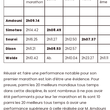
marathon
ème
Amdouni
2h09.14
Simotwo
2h14.42
2h08.49
Seurei
2h16.25
2h11.27
2h12.50
2h07.37
Dixon
2h11.21
2h08.53
2h12.57
Wolde
2h10.42
Ab.
2h10.04
2h23.27
2h11.11
Réussir et faire une performance notable pour son
premier marathon est loin d’être une évidence. Pour
preuve, parmi les 20 meilleurs mondiaux tous temps
dans cette discipline, ils sont nombreux à ne pas avoir
été performants pour leur 1er marathon et Ils sont 10
parmi les 20 meilleurs tous temps à avoir une
performance supérieure à celle réalisée par M. Amdouni