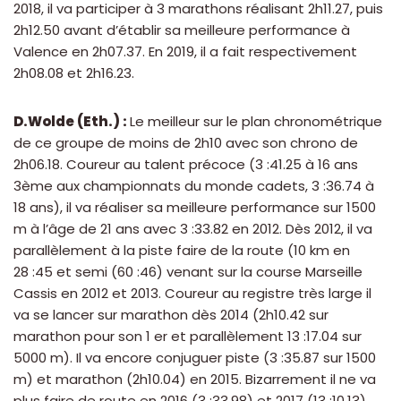
2018, il va participer à 3 marathons réalisant 2h11.27, puis
2h12.50 avant d’établir sa meilleure performance à
Valence en 2h07.37. En 2019, il a fait respectivement
2h08.08 et 2h16.23.
D.Wolde (Eth.) :
Le meilleur sur le plan chronométrique
de ce groupe de moins de 2h10 avec son chrono de
2h06.18. Coureur au talent précoce (3 :41.25 à 16 ans
3ème aux championnats du monde cadets, 3 :36.74 à
18 ans), il va réaliser sa meilleure performance sur 1500
m à l’âge de 21 ans avec 3 :33.82 en 2012. Dès 2012, il va
parallèlement à la piste faire de la route (10 km en
28 :45 et semi (60 :46) venant sur la course Marseille
Cassis en 2012 et 2013. Coureur au registre très large il
va se lancer sur marathon dès 2014 (2h10.42 sur
marathon pour son 1 er et parallèlement 13 :17.04 sur
5000 m). Il va encore conjuguer piste (3 :35.87 sur 1500
m) et marathon (2h10.04) en 2015. Bizarrement il ne va
plus faire de route en 2016 (3 :33.98) et 2017 (13 :10.13)